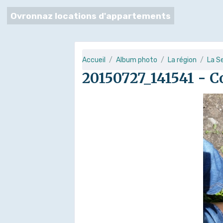
Ovronnaz locations d'appartements
Accueil
Album photo
La région
La S
20150727_141541 - C