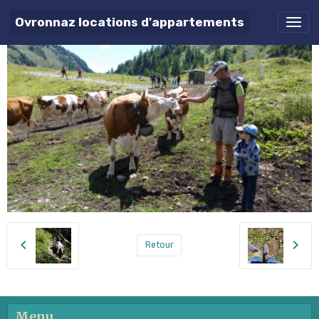
20150727_141507 - Copie
Ovronnaz locations d'appartements
Retour
Menu