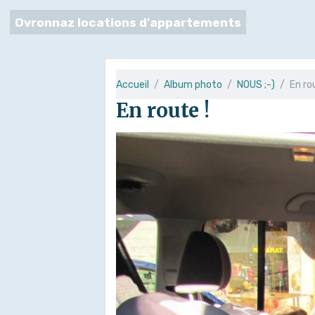
Ovronnaz locations d'appartements
Accueil
Album photo
NOUS ;-)
En ro
En route !