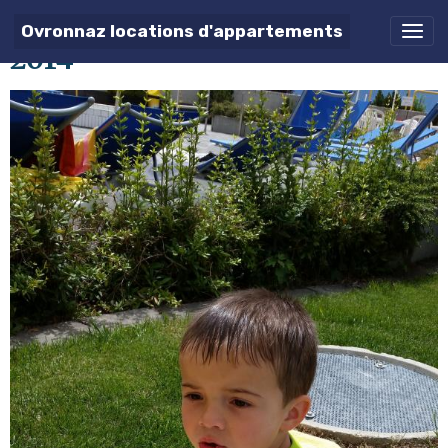
Louis, pique-nique aux bains
Ovronnaz locations d'appartements
2014