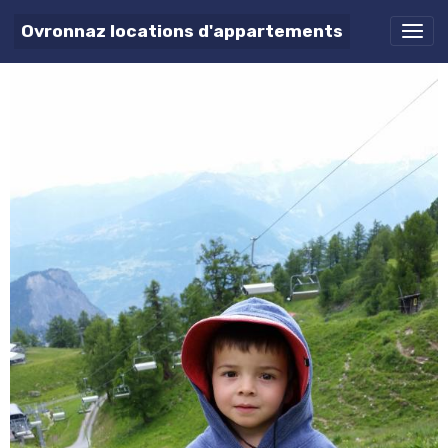
En ballade à Jorasse 2014
Ovronnaz locations d'appartements