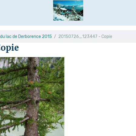
 du lac de Derborence 2015
20150726_123447 - Copie
Copie