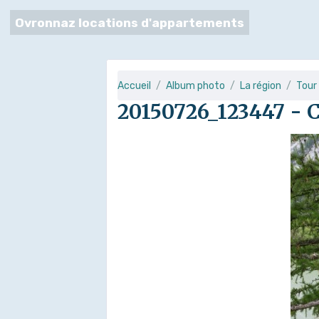
Ovronnaz locations d'appartements
Accueil
Album photo
La région
Tour
20150726_123447 - 