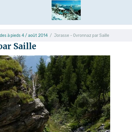
ades à pieds 4 / août 2014
Jorasse - Ovronnaz par Saille
ar Saille