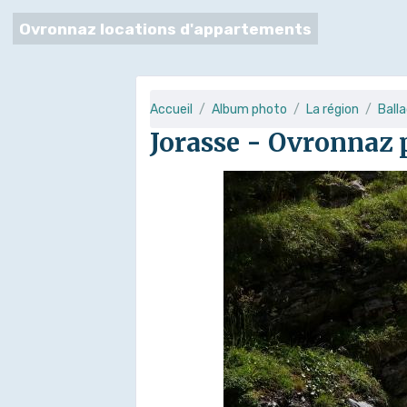
Ovronnaz locations d'appartements
Accueil
Album photo
La région
Ball
Jorasse - Ovronnaz p