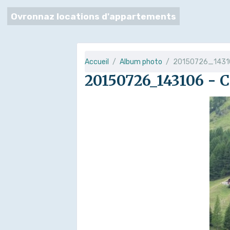
Ovronnaz locations d'appartements
Accueil
Album photo
20150726_14310
20150726_143106 - C