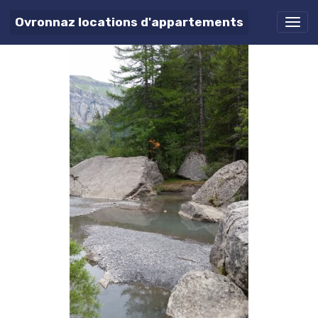
20150726_142129 - Copie
Ovronnaz locations d'appartements